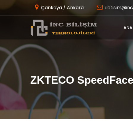
Çankaya / Ankara
iletisim@inc
ANA
ZKTECO SpeedFac