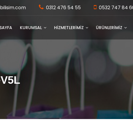
bilisim.com
0312 476 54 55
0532 747 84 6
SAYFA
KURUMSAL
HİZMETLERİMİZ
ÜRÜNLERİMİZ
eV5L